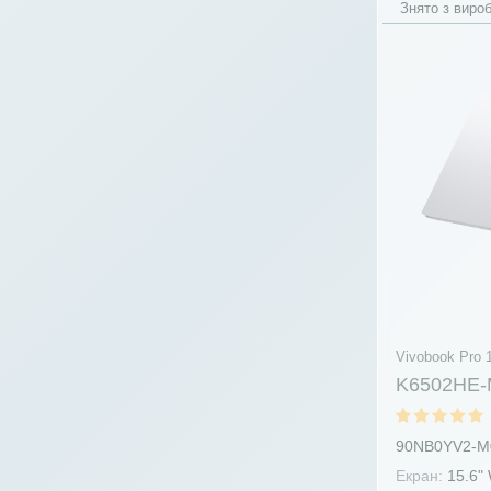
Знято з виро
Vivobook Pro 
K6502HE-
90NB0YV2-M
Екран:
15.6"