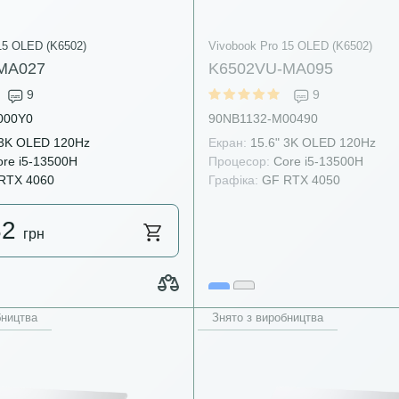
15 OLED (K6502)
Vivobook Pro 15 OLED (K6502)
MA027
K6502VU-MA095
9
9
000Y0
90NB1132-M00490
 3K OLED 120Hz
Екран:
15.6" 3K OLED 120Hz
re i5-13500H
Процесор:
Core i5-13500H
RTX 4060
Графіка:
GF RTX 4050
82
грн
бництва
Знято з виробництва