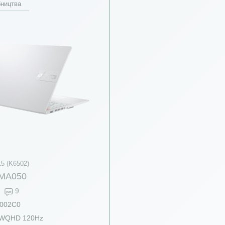
бництва
15 (K6502)
MA050
9
002C0
 WQHD 120Hz