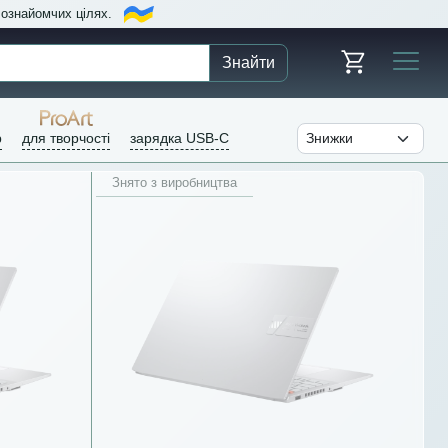
в ознайомчих цілях.
Знайти
р
для творчості
зарядка USB-C
Знято з виробництва