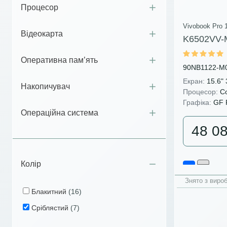
Процесор
Vivobook Pro 
Відеокарта
K6502VV-
Оперативна пам’ять
90NB1122-M
Екран:
15.6"
Накопичувач
Процесор:
Co
Графіка:
GF 
Операційна система
48 0
Колір
Знято з виро
Блакитний
(16)
Сріблястий
(7)