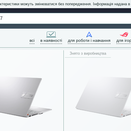
актеристики можуть змінюватися без попередження. Інформація надана 
всі
в наявності
для роботи і навчання
для іго
Знято з виробництва