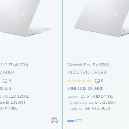
15 OLED (K6502)
Vivobook Pro 15 (K6502)
MA024
K6502VU-LP098
9
9
000U0
90NB1132-M004D0
 3K OLED 120Hz
Екран:
15.6" FHD 144Hz
re i9-13900H
Процесор:
Core i5-13500H
RTX 4060
Графіка:
GF RTX 4050