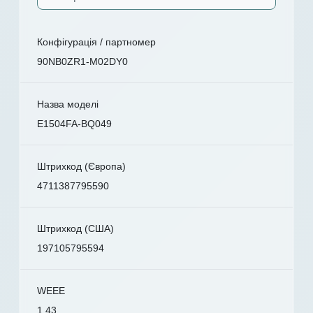
Конфігурація / партномер
90NB0ZR1-M02DY0
Назва моделі
E1504FA-BQ049
Штрихкод (Європа)
4711387795590
Штрихкод (США)
197105795594
WEEE
1.43