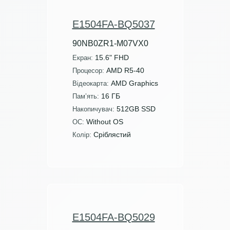
E1504FA-BQ5037
90NB0ZR1-M07VX0
15.6" FHD
Екран:
AMD R5-40
Процесор:
AMD Graphics
Відеокарта:
16 ГБ
Пам’ять:
512GB SSD
Накопичувач:
Without OS
ОС:
Сріблястий
Колір:
E1504FA-BQ5029