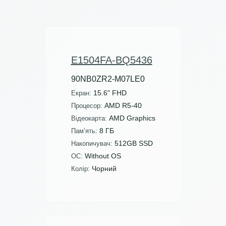
E1504FA-BQ5436
90NB0ZR2-M07LE0
15.6" FHD
Екран:
AMD R5-40
Процесор:
AMD Graphics
Відеокарта:
8 ГБ
Пам’ять:
512GB SSD
Накопичувач:
Without OS
ОС:
Чорний
Колір: