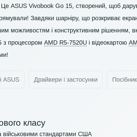
й. Це ASUS Vivobook Go 15, створений, щоб дару
 прямували! Завдяки шарніру, що розкриває екран
шим можливостям і конструктивним рішенням, 
5 з процесором
AMD R5-7520U
і відеокартою
AM
ми!
ті ASUS
Драйвери і застосунки
Посібник
кового класу
а військовими стандартами США