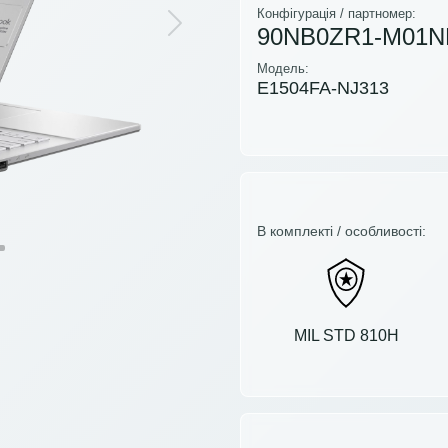
Конфігурація / партномер:
90NB0ZR1-M01N
Next
Модель:
E1504FA-NJ313
В комплекті / особливості:
MIL STD 810H