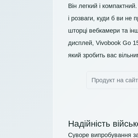
Він легкий і компактни
і розваги, куди б ви не
шторці вебкамери та ін
дисплей, Vivobook Go 1
який зробить вас вільни
Продукт на сай
Надійність війсь
Суворе випробування з