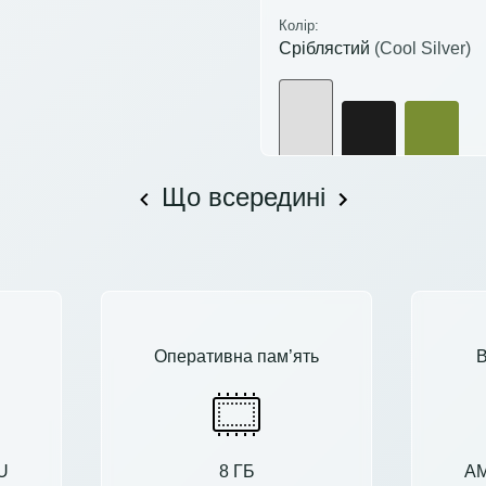
Колір:
Сріблястий
(Cool Silver)
Що всередині
Оперативна пам’ять
В
U
8 ГБ
AM