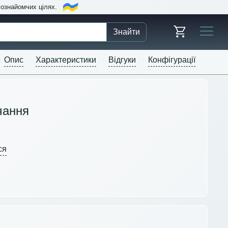
в ознайомчих цілях.
Знайти
Опис
Характеристики
Відгуки
Конфігурації
чання
ся