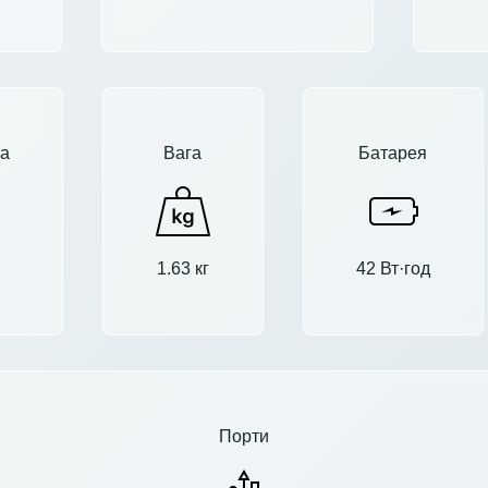
а
Вага
Батарея
1.63 кг
42 Вт·год
Порти