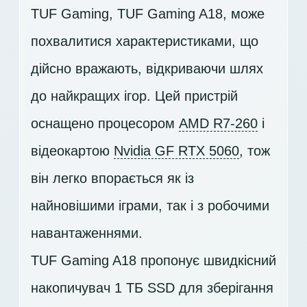
TUF Gaming, TUF Gaming A18, може
похвалитися характеристиками, що
дійсно вражають, відкриваючи шлях
до найкращих ігор. Цей пристрій
оснащено процесором
AMD R7-260
і
відеокартою
Nvidia GF RTX 5060
, тож
він легко впорається як із
найновішими іграми, так і з робочими
навантаженнями.
TUF Gaming A18 пропонує швидкісний
накопичувач
1 ТБ SSD
для зберігання