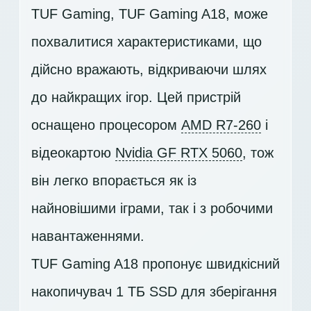
TUF Gaming, TUF Gaming A18, може
похвалитися характеристиками, що
дійсно вражають, відкриваючи шлях
до найкращих ігор. Цей пристрій
оснащено процесором
AMD R7-260
і
відеокартою
Nvidia GF RTX 5060
, тож
він легко впорається як із
найновішими іграми, так і з робочими
навантаженнями.
TUF Gaming A18 пропонує швидкісний
накопичувач
1 ТБ SSD
для зберігання