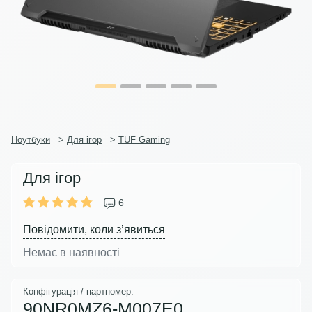
Ноутбуки
>
Для ігор
>
TUF Gaming
Для ігор
6
Повідомити, коли з’явиться
Немає в наявності
Конфігурація / партномер:
90NR0MZ6-M007E0