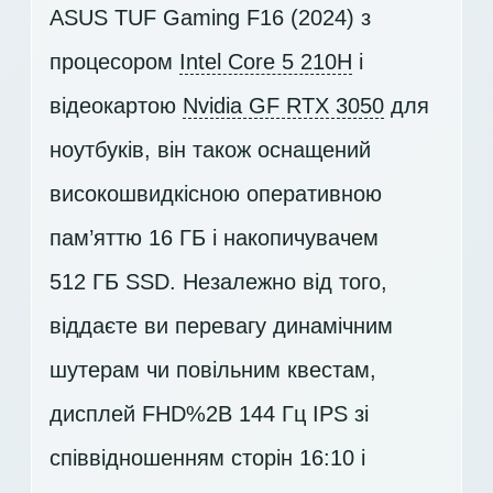
ASUS TUF Gaming F16 (2024) з
процесором
Intel Core 5 210H
і
відеокартою
Nvidia GF RTX 3050
для
ноутбуків, він також оснащений
високошвидкісною оперативною
пам’яттю 16 ГБ і накопичувачем
512 ГБ SSD
. Незалежно від того,
віддаєте ви перевагу динамічним
шутерам чи повільним квестам,
дисплей
FHD%2B 144 Гц IPS
зі
співвідношенням сторін 16:10 і