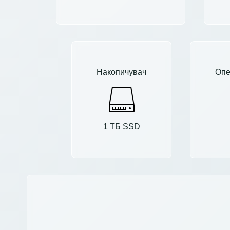
Накопичувач
Опе
1 ТБ SSD