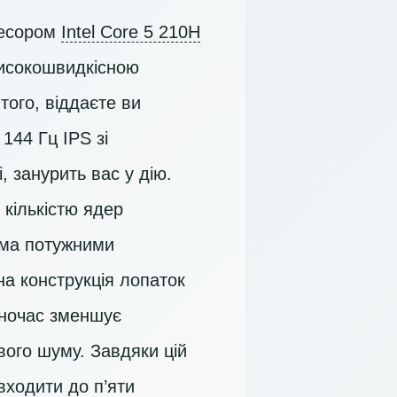
цесором
Intel Core 5 210H
високошвидкісною
того, віддаєте ви
144 Гц IPS
зі
 занурить вас у дію.
кількістю ядер
ома потужними
на конструкція лопаток
одночас зменшує
вого шуму. Завдяки цій
входити до п’яти