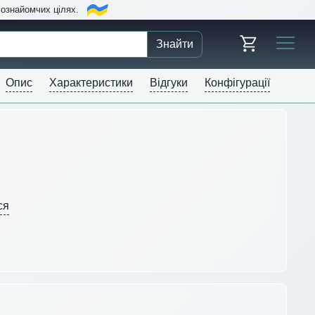
в ознайомчих цілях.
Знайти
Опис
Характеристики
Відгуки
Конфігурації
ся