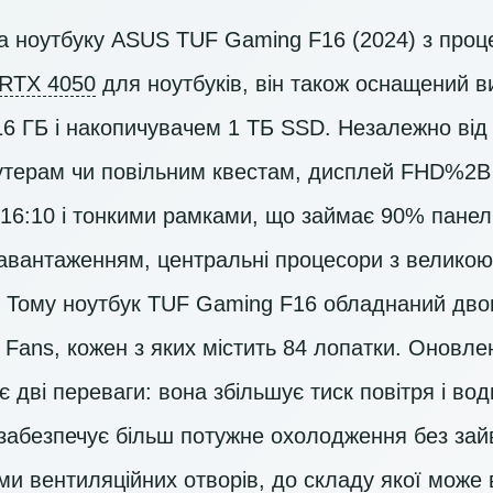
ь на ноутбуку ASUS TUF Gaming F16 (2024) з про
 RTX 4050
для ноутбуків, він також оснащений 
16 ГБ і накопичувачем
1 ТБ SSD
. Незалежно від 
утерам чи повільним квестам, дисплей
FHD%2B 
16:10 і тонкими рамками, що займає 90% панелі,
вантаженням, центральні процесори з великою 
. Тому ноутбук TUF Gaming F16 обладнаний дв
Fans, кожен з яких містить 84 лопатки. Оновле
 дві переваги: вона збільшує тиск повітря і в
 забезпечує більш потужне охолодження без зай
ми вентиляційних отворів, до складу якої може 