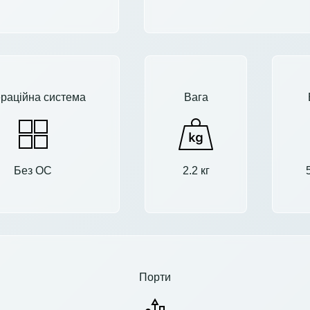
раційна система
Вага
Без ОС
2.2 кг
Порти