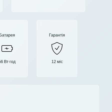
Батарея
Гарантія
56 Вт·год
12 міс