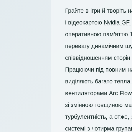
Грайте в ігри й творіт
і відеокартою
Nvidia GF
оперативною пам’яттю 
перевагу динамічним ш
співвідношенням сторін 
Працюючи під повним на
виділяють багато тепла
вентиляторами Arc Flow 
зі змінною товщиною має
турбулентність, а отже,
системі з чотирма група