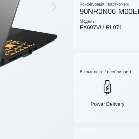
Конфігурація / партномер:
90NR0N06-M00E
Next
Модель:
FX607VU-RL071
В комплекті / особливості:
Power Delivery