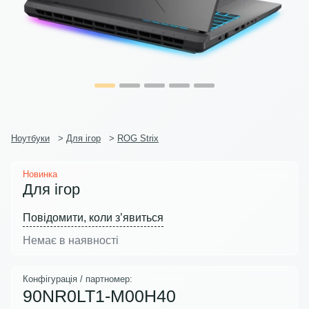
Ноутбуки
>
Для ігор
>
ROG Strix
Новинка
Для ігор
Повідомити, коли з’явиться
Немає в наявності
Конфігурація / партномер:
90NR0LT1-M00H40