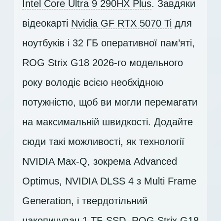
Intel Core Ultra 9 290HX Plus
. Завдяки
відеокарті
Nvidia GF RTX 5070 Ti
для
ноутбуків і 32 ГБ оперативної пам’яті,
ROG Strix G18 2026-го модельного
року володіє всією необхідною
потужністю, щоб ви могли перемагати
на максимальній швидкості. Додайте
сюди такі можливості, як технології
NVIDIA Max-Q, зокрема Advanced
Optimus, NVIDIA DLSS 4 з Multi Frame
Generation, і твердотільний
накопичувач
1 ТБ SSD
, ROG Strix G18