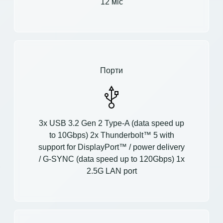
12 міс
Порти
3x USB 3.2 Gen 2 Type-A (data speed up
to 10Gbps) 2x Thunderbolt™ 5 with
support for DisplayPort™ / power delivery
/ G-SYNC (data speed up to 120Gbps) 1x
2.5G LAN port