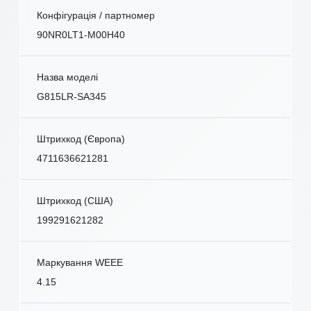
Конфігурація / партномер
90NR0LT1-M00H40
Назва моделі
G815LR-SA345
Штрихкод (Європа)
4711636621281
Штрихкод (США)
199291621282
Маркування WEEE
4.15