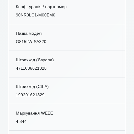
Конфігурація / партномер
90NR0LC1-M00EM0
Назва моделі
G815LW-SA320
Штрихкод (Європа)
4711636621328
Штрихкод (США)
199291621329
Маркування WEEE
4.344