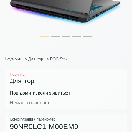
Ноутбуки
>
Для ігор
>
ROG Strix
Новинка
Для ігор
Повідомити, коли з’явиться
Немає в наявності
Конфігурація / партномер:
90NR0LC1-M00EM0