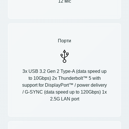
12 міс
Порти
3x USB 3.2 Gen 2 Type-A (data speed up
to 10Gbps) 2x Thunderbolt™ 5 with
support for DisplayPort™ / power delivery
/ G-SYNC (data speed up to 120Gbps) 1x
2.5G LAN port