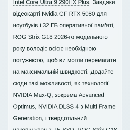
Intel Core Ultra 9 290HX Plus
. Завдяки
відеокарті
Nvidia GF RTX 5080
для
ноутбуків і 32 ГБ оперативної пам’яті,
ROG Strix G18 2026-го модельного
року володіє всією необхідною
потужністю, щоб ви могли перемагати
на максимальній швидкості. Додайте
сюди такі можливості, як технології
NVIDIA Max-Q, зокрема Advanced
Optimus, NVIDIA DLSS 4 з Multi Frame
Generation, і твердотільний
накопичувач
2 ТБ SSD
, ROG Strix G18