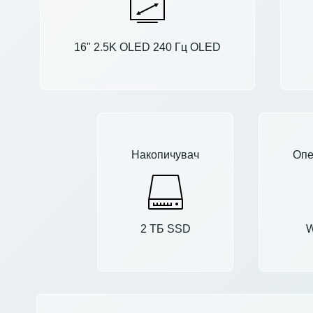
16" 2.5K OLED 240 Гц OLED
Накопичувач
Опе
2 ТБ SSD
W