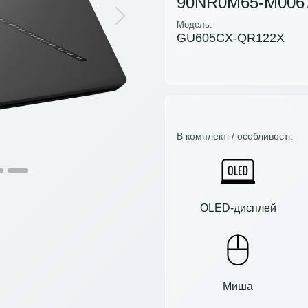
90NR0M65-M006
Next
Модель:
GU605CX-QR122X
В комплекті / особливості:
OLED-дисплей
Миша