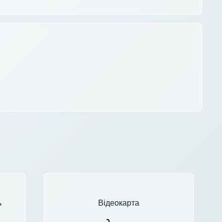
ь
Відеокарта