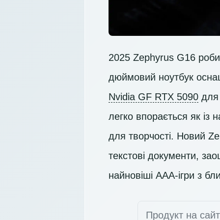
2025 Zephyrus G16 робит
дюймовий ноутбук осн
Nvidia GF RTX 5090
для 
легко впорається як із 
для творчості. Новий Z
текстові документи, зао
найновіші AAA-ігри з б
Продукт на сай