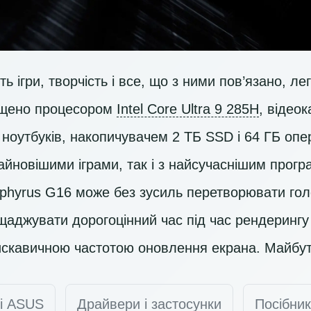
ь ігри, творчість і все, що з ними пов’язано, ле
ащено процесором
Intel Core Ultra 9 285H
, відео
ноутбуків, накопичувачем
2 ТБ SSD
і 64 ГБ опе
найновішими іграми, так і з найсучаснішим про
ephyrus G16 може без зусиль перетворювати гол
щаджувати дорогоцінний час під час рендерингу 
лискавичною частотою оновлення екрана. Майбут
ті ASUS
Драйвери і застосунки
Посібник