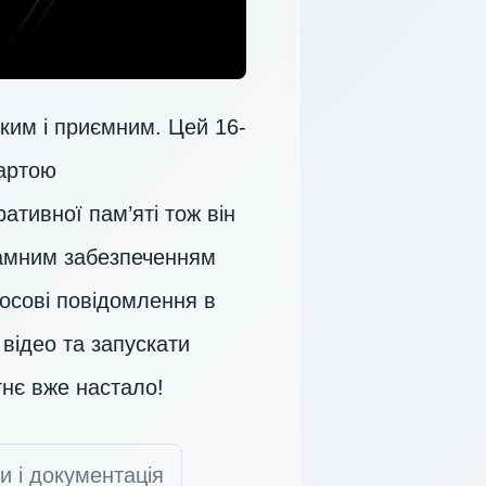
гким і приємним. Цей 16-
картою
ративної пам’яті тож він
грамним забезпеченням
осові повідомлення в
відео та запускати
нє вже настало!
и і документація