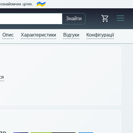
в ознайомчих цілях.
Знайти
Опис
Характеристики
Відгуки
Конфігурації
ся