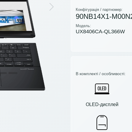
Next
Конфігурація / партномер:
90NB14X1-M00N
Модель:
UX8406CA-QL366W
В комплекті / особливості:
OLED-дисплей