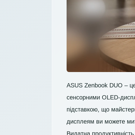
ASUS Zenbook DUO – це 
сенсорними OLED-диспл
підставкою, що майстерн
дисплеям ви можете мит
Видатна продуктивність