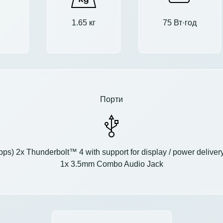
1.65 кг
75 Вт·год
Порти
ps) 2x Thunderbolt™ 4 with support for display / power deliv
1x 3.5mm Combo Audio Jack