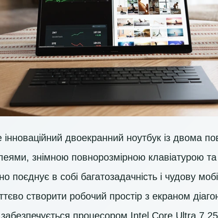
інноваційний двоекранний ноутбук із двома п
еями, знімною повнорозмірною клавіатурою та
о поєднує в собі багатозадачність і чудову моб
тєво створити робочий простір з екраном діаг
 забезпечується процесором
Intel Core Ultra 7 2