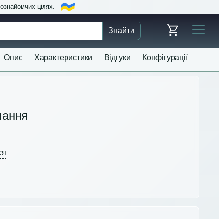
в ознайомчих цілях.
Знайти
Опис
Характеристики
Відгуки
Конфігурації
чання
ся