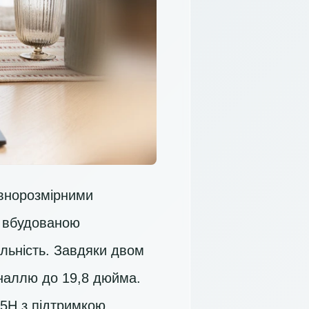
овнорозмірними
 вбудованою
ільність. Завдяки двом
оналлю до 19,8 дюйма.
55H
з підтримкою