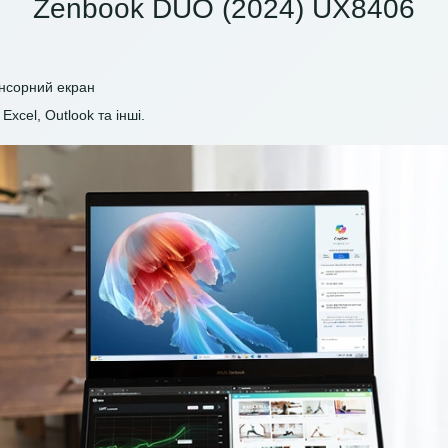
Zenbook DUO (2024) UX8406
енсорний екран
Excel, Outlook та інші.