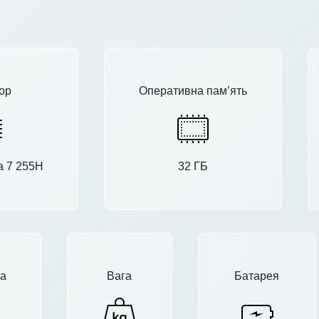
ор
Оперативна пам’ять
ra 7 255H
32 ГБ
а
Вага
Батарея