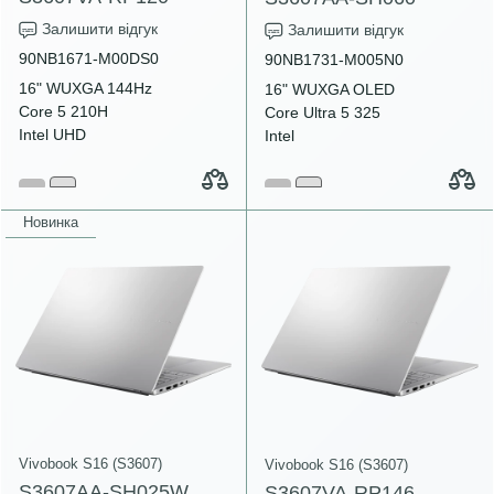
Залишити відгук
Залишити відгук
90NB1671-M00DS0
90NB1731-M005N0
16" WUXGA 144Hz
16" WUXGA OLED
Core 5 210H
Core Ultra 5 325
Intel UHD
Intel
Новинка
Vivobook S16 (S3607)
Vivobook S16 (S3607)
S3607AA-SH025W
S3607VA-RP146