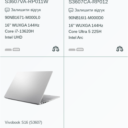
S3607VA-RP011W
S3607CA-RP012
Залишити відгук
Залишити відгук
90NB1671-M000L0
90NB16I1-M000D0
16" WUXGA 144Hz
16" WUXGA 144Hz
Core i7-13620H
Core Ultra 5 225H
Intel UHD
Intel Arc
Vivobook S16 (S3607)