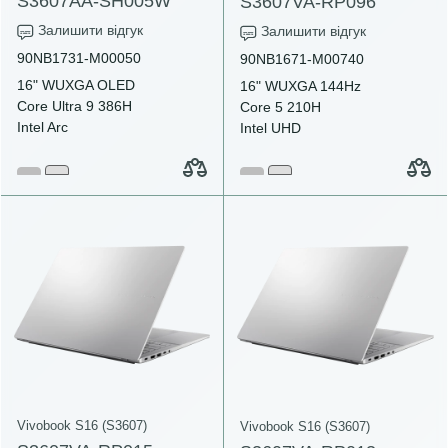
S3607AA-SH005W
S3607VA-RP096
Залишити відгук
Залишити відгук
90NB1731-M00050
90NB1671-M00740
16" WUXGA OLED
16" WUXGA 144Hz
Core Ultra 9 386H
Core 5 210H
Intel Arc
Intel UHD
Vivobook S16 (S3607)
Vivobook S16 (S3607)