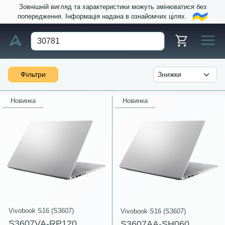
Зовнішній вигляд та характеристики можуть змінюватися без
попередження. Інформація надана в ознайомчих цілях.
Фільтри
Новинка
Новинка
Vivobook S16 (S3607)
Vivobook S16 (S3607)
S3607VA-RP120
S3607AA-SH060