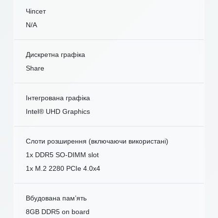
Чіпсет
N/A
Дискретна графіка
Share
Інтегрована графіка
Intel® UHD Graphics
Слоти розширення (включаючи використані)
1x DDR5 SO-DIMM slot
1x M.2 2280 PCIe 4.0x4
Вбудована пам’ять
8GB DDR5 on board