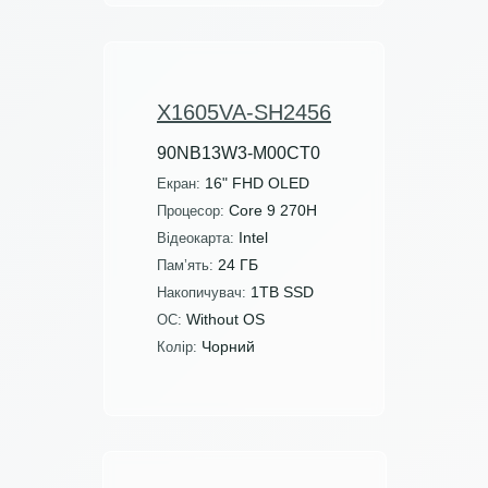
X1605VA-SH2456
90NB13W3-M00CT0
16" FHD OLED
Екран:
Core 9 270H
Процесор:
Intel
Відеокарта:
24 ГБ
Пам’ять:
1TB SSD
Накопичувач:
Without OS
ОС:
Чорний
Колір: