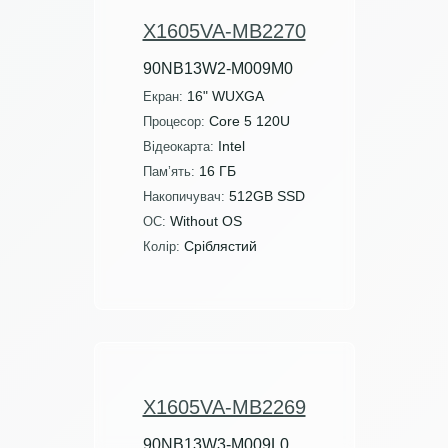
X1605VA-MB2270
90NB13W2-M009M0
16" WUXGA
Екран:
Core 5 120U
Процесор:
Intel
Відеокарта:
16 ГБ
Пам’ять:
512GB SSD
Накопичувач:
Without OS
ОС:
Сріблястий
Колір:
X1605VA-MB2269
90NB13W3-M009L0