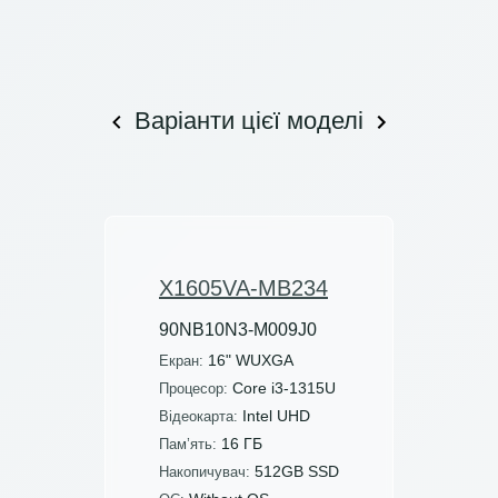
Варіанти цієї моделі
X1605VA-MB234
90NB10N3-M009J0
16" WUXGA
Екран:
Core i3-1315U
Процесор:
Intel UHD
Відеокарта:
16 ГБ
Пам’ять:
512GB SSD
Накопичувач: