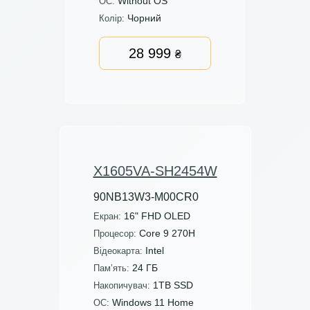
Without OS
ОС:
Чорний
Колір:
28 999
₴
X1605VA-SH2454W
90NB13W3-M00CR0
16" FHD OLED
Екран:
Core 9 270H
Процесор:
Intel
Відеокарта:
24 ГБ
Пам’ять:
1TB SSD
Накопичувач:
Windows 11 Home
ОС: