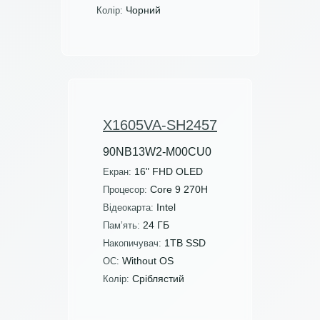
Чорний
Колір:
X1605VA-SH2457
90NB13W2-M00CU0
16" FHD OLED
Екран:
Core 9 270H
Процесор:
Intel
Відеокарта:
24 ГБ
Пам’ять:
1TB SSD
Накопичувач:
Without OS
ОС:
Сріблястий
Колір: