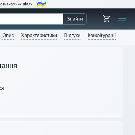
в ознайомчих цілях.
Знайти
Опис
Характеристики
Відгуки
Конфігурації
чання
ся