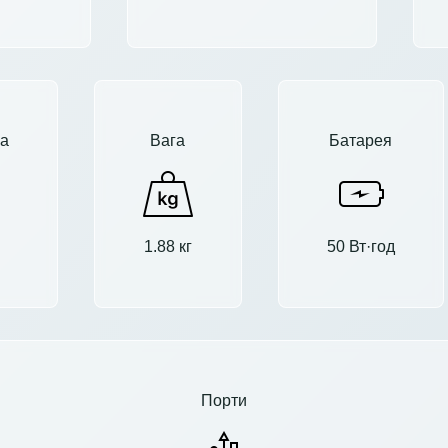
а
Вага
Батарея
1.88 кг
50 Вт·год
Порти