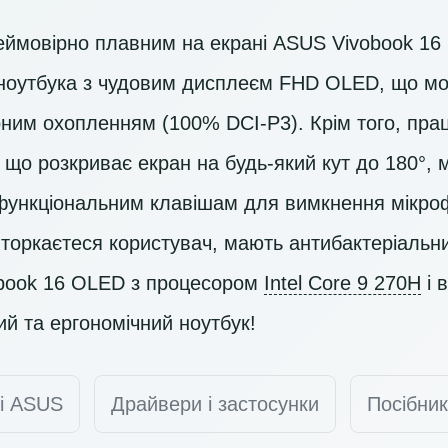
еймовірно плавним на екрані ASUS Vivobook 16
 ноутбука з чудовим дисплеєм
FHD OLED
, що м
рним охопленням (100% DCI-P3). Крім того, пра
 що розкриває екран на будь-який кут до 180°, 
функціональним клавішам для вимкнення мікро
о торкаєтеся користувач, мають антибактеріаль
vobook 16 OLED з процесором
Intel Core 9 270H
і 
й та ергономічний ноутбук!
ті ASUS
Драйвери і застосунки
Посібник