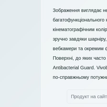
Зображення виглядає н
багатофункціонального
кінематографічним колі
зручно завдяки шарніру,
вебкамери та окремим 
Поверхні, до яких част
Antibacterial Guard. Vi
по-справжньому потужни
Продукт на сай