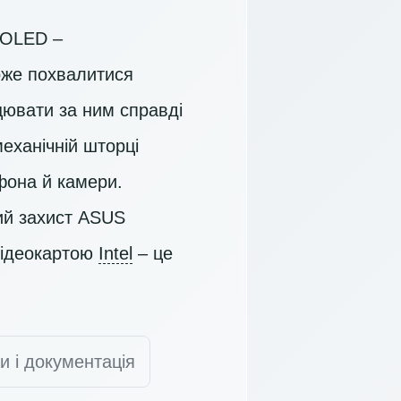
 OLED –
оже похвалитися
цювати за ним справді
механічній шторці
фона й камери.
ний захист ASUS
відеокартою
Intel
– це
и і документація