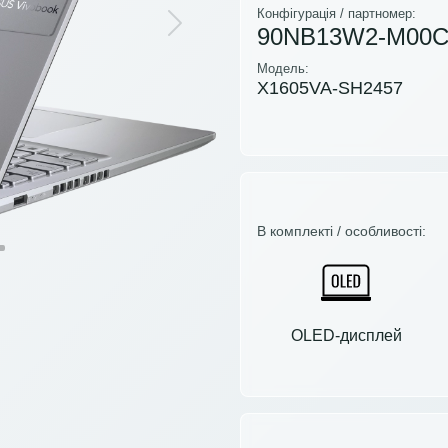
Конфігурація / партномер:
90NB13W2-M00
Next
Модель:
X1605VA-SH2457
В комплекті / особливості:
OLED-дисплей