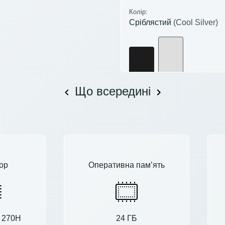
Колір:
Сріблястий
(Cool Silver)
Що всередині
ор
Оперативна пам’ять
9 270H
24 ГБ