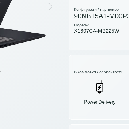
Next
Конфігурація / партномер:
90NB15A1-M00P
Модель:
X1607CA-MB225W
В комплекті / особливості:
Power Delivery