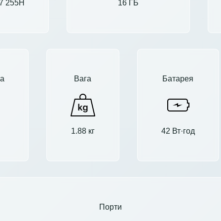
a 7 255H
16 ГБ
а
Вага
Батарея
1.88 кг
42 Вт·год
Порти