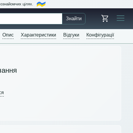
в ознайомчих цілях.
Знайти
Опис
Характеристики
Відгуки
Конфігурації
чання
ся