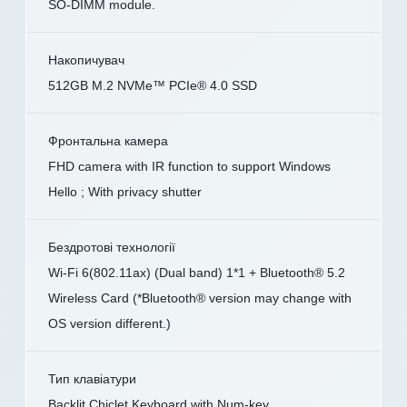
SO-DIMM module.
Накопичувач
512GB M.2 NVMe™ PCIe® 4.0 SSD
Фронтальна камера
FHD camera with IR function to support Windows
Hello ; With privacy shutter
Бездротові технології
Wi-Fi 6(802.11ax) (Dual band) 1*1 + Bluetooth® 5.2
Wireless Card (*Bluetooth® version may change with
OS version different.)
Тип клавіатури
Backlit Chiclet Keyboard with Num-key