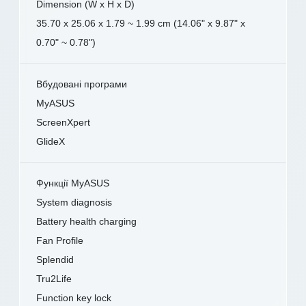
Dimension (W x H x D)
35.70 x 25.06 x 1.79 ~ 1.99 cm (14.06" x 9.87" x
0.70" ~ 0.78")
Вбудовані програми
MyASUS
ScreenXpert
GlideX
Функції MyASUS
System diagnosis
Battery health charging
Fan Profile
Splendid
Tru2Life
Function key lock