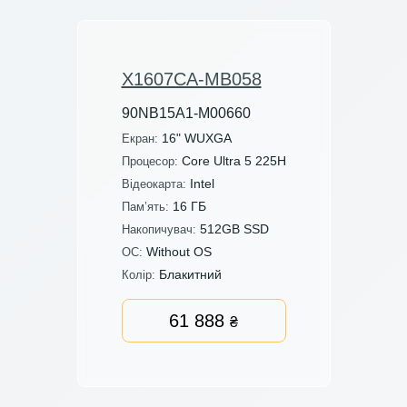
X1607CA-MB058
90NB15A1-M00660
16" WUXGA
Екран:
Core Ultra 5 225H
Процесор:
Intel
Відеокарта:
16 ГБ
Пам’ять:
512GB SSD
Накопичувач:
Without OS
ОС:
Блакитний
Колір:
61 888
₴