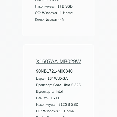
1TB SSD
Накопичувач:
Windows 11 Home
ОС:
Блакитний
Колір:
X1607AA-MB029W
90NB1721-M00340
16" WUXGA
Екран:
Core Ultra 5 325
Процесор:
Intel
Відеокарта:
16 ГБ
Пам’ять:
512GB SSD
Накопичувач:
Windows 11 Home
ОС: