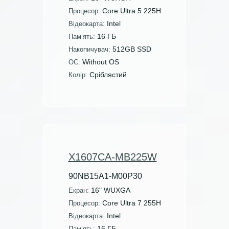
Core Ultra 5 225H
Процесор:
Intel
Відеокарта:
16 ГБ
Пам’ять:
512GB SSD
Накопичувач:
Without OS
ОС:
Сріблястий
Колір:
X1607CA-MB225W
90NB15A1-M00P30
16" WUXGA
Екран:
Core Ultra 7 255H
Процесор:
Intel
Відеокарта:
16 ГБ
Пам’ять: