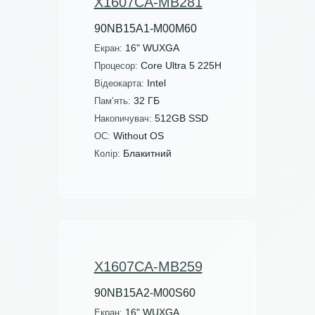
X1607CA-MB281
90NB15A1-M00M60
16" WUXGA
Екран:
Core Ultra 5 225H
Процесор:
Intel
Відеокарта:
32 ГБ
Пам’ять:
512GB SSD
Накопичувач:
Without OS
ОС:
Блакитний
Колір:
X1607CA-MB259
90NB15A2-M00S60
16" WUXGA
Екран: