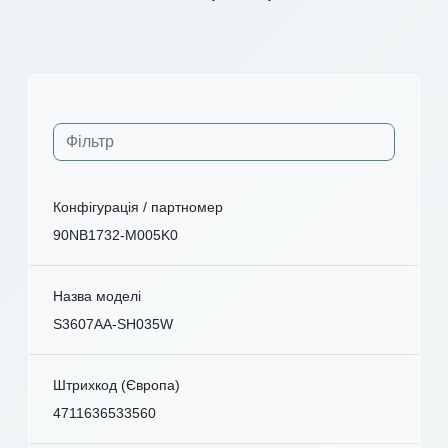
Конфігурація / партномер
90NB1732-M005K0
Назва моделі
S3607AA-SH035W
Штрихкод (Європа)
4711636533560