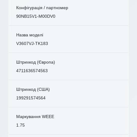
Конфігурація / партномер
90NB15V1-M00DV0
Назва моделі
V3607VJ-TK183
Штрихкод (Європа)
4711636574563
Штрихкод (США)
199291574564
Маркування WEEE
1.75