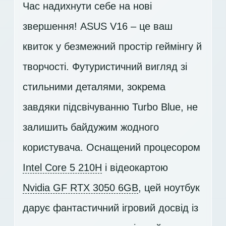
Час надихнути себе на нові
звершення! ASUS V16 – це ваш
квиток у безмежний простір геймінгу й
творчості. Футуристичний вигляд зі
стильними деталями, зокрема
завдяки підсвічуванню Turbo Blue, не
залишить байдужим жодного
користувача. Оснащений процесором
Intel Core 5 210H
і відеокартою
Nvidia GF RTX 3050 6GB
, цей ноутбук
дарує фантастичний ігровий досвід із