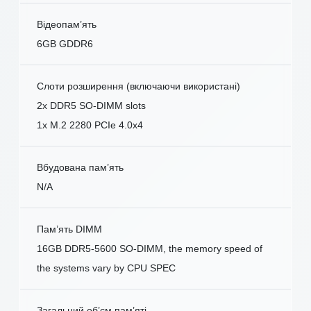
Відеопам’ять
6GB GDDR6
Слоти розширення (включаючи використані)
2x DDR5 SO-DIMM slots
1x M.2 2280 PCIe 4.0x4
Вбудована пам’ять
N/A
Пам’ять DIMM
16GB DDR5-5600 SO-DIMM, the memory speed of
the systems vary by CPU SPEC
Загальний об’єм пам’яті