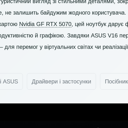
утуристичний вигляд зі стильними деталями, зо
ue, не залишить байдужим жодного користувач
окартою
Nvidia GF RTX 5070
, цей ноутбук дарує 
одуктивністю й графікою. Завдяки ASUS V16 пе
 для перемог у віртуальних світах чи реалізаці
ті ASUS
Драйвери і застосунки
Посібник