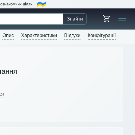
в ознайомчих цілях.
Знайти
Опис
Характеристики
Відгуки
Конфігурації
чання
ся