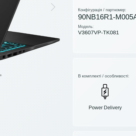
Next
Конфігурація / партномер:
90NB16R1-M005
Модель:
V3607VP-TK081
В комплекті / особливості:
Power Delivery