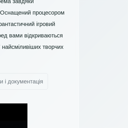
крема завдяки
а. Оснащений процесором
фантастичний ігровий
ред вами відкриваються
ї найсміливіших творчих
и і документація