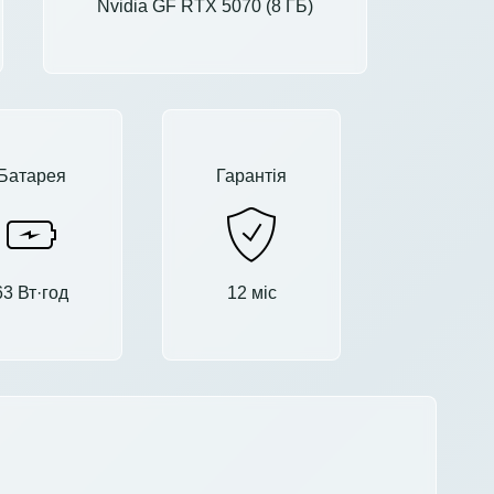
Nvidia GF RTX 5070 (8 ГБ)
Батарея
Гарантія
63 Вт·год
12 міс