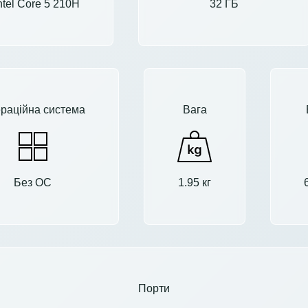
ntel Core 5 210H
32 ГБ
раційна система
Вага
Без ОС
1.95 кг
Порти