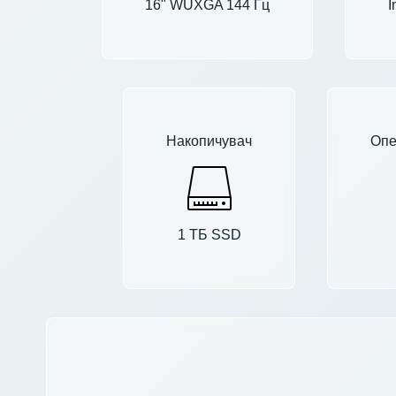
16" WUXGA 144 Гц
I
Накопичувач
Опе
1 ТБ SSD