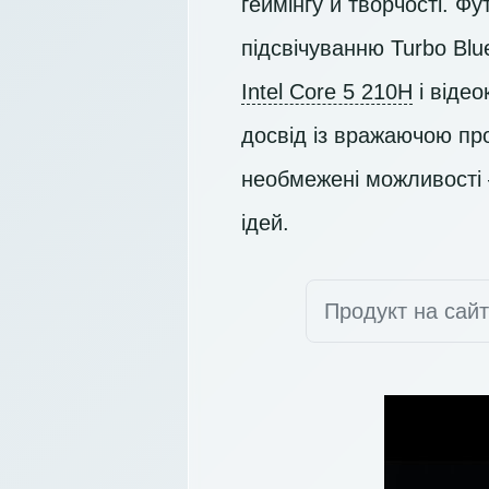
геймінгу й творчості. Ф
підсвічуванню Turbo Bl
Intel Core 5 210H
і віде
досвід із вражаючою пр
необмежені можливості –
ідей.
Продукт на сай