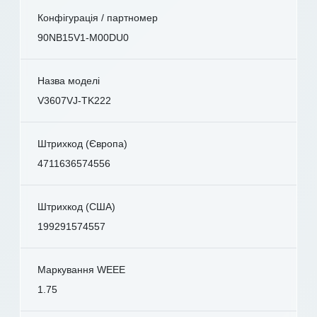
Конфігурація / партномер
90NB15V1-M00DU0
Назва моделі
V3607VJ-TK222
Штрихкод (Європа)
4711636574556
Штрихкод (США)
199291574557
Маркування WEEE
1.75