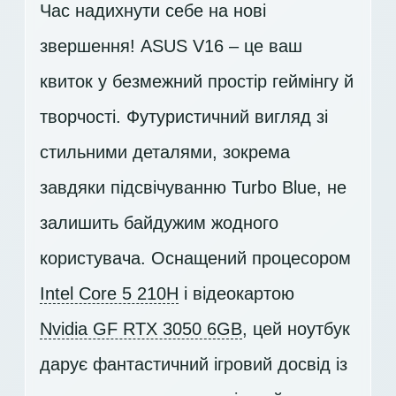
Час надихнути себе на нові
звершення! ASUS V16 – це ваш
квиток у безмежний простір геймінгу й
творчості. Футуристичний вигляд зі
стильними деталями, зокрема
завдяки підсвічуванню Turbo Blue, не
залишить байдужим жодного
користувача. Оснащений процесором
Intel Core 5 210H
і відеокартою
Nvidia GF RTX 3050 6GB
, цей ноутбук
дарує фантастичний ігровий досвід із