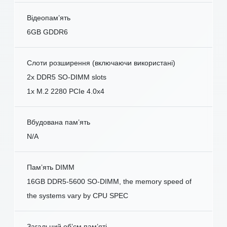
Відеопам’ять
6GB GDDR6
Слоти розширення (включаючи використані)
2x DDR5 SO-DIMM slots
1x M.2 2280 PCIe 4.0x4
Вбудована пам’ять
N/A
Пам’ять DIMM
16GB DDR5-5600 SO-DIMM, the memory speed of
the systems vary by CPU SPEC
Загальний об’єм пам’яті