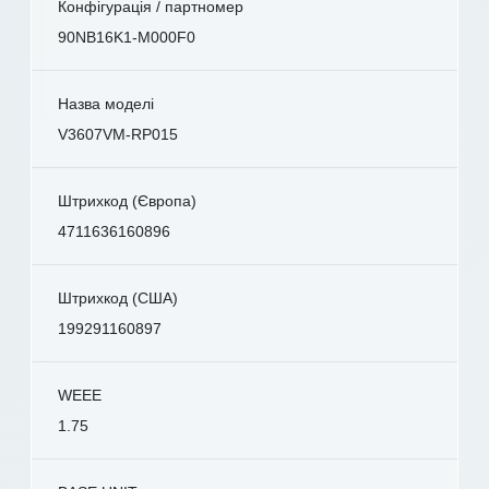
Конфігурація / партномер
90NB16K1-M000F0
Назва моделі
V3607VM-RP015
Штрихкод (Європа)
4711636160896
Штрихкод (США)
199291160897
WEEE
1.75