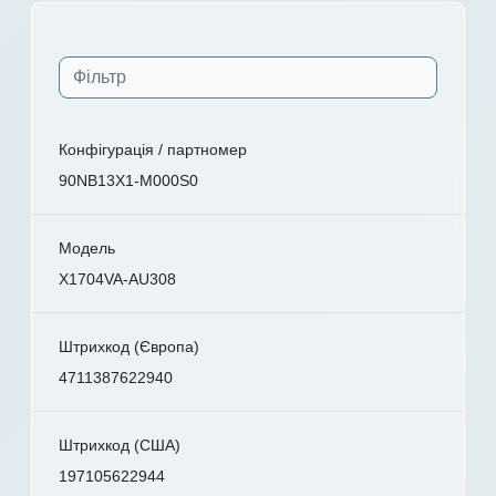
Конфігурація / партномер
90NB13X1-M000S0
Модель
X1704VA-AU308
Штрихкод (Європа)
4711387622940
Штрихкод (США)
197105622944