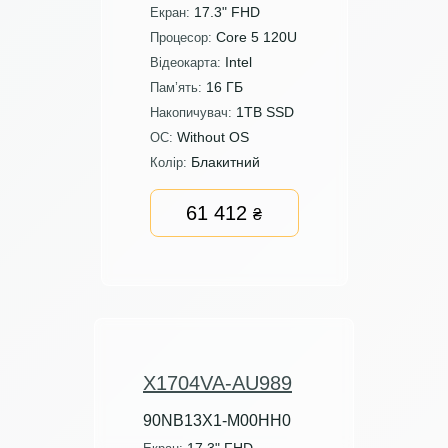
17.3" FHD
Екран:
Core 5 120U
Процесор:
Intel
Відеокарта:
16 ГБ
Пам’ять:
1TB SSD
Накопичувач:
Without OS
ОС:
Блакитний
Колір:
61 412
₴
X1704VA-AU989
90NB13X1-M00HH0
17.3" FHD