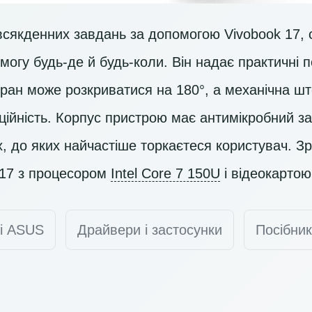
всякденних завдань за допомогою Vivobook 17, 
могу будь-де й будь-коли. Він надає практичні 
кран може розкриватися на 180°, а механічна ш
ійність. Корпус пристрою має антимікробний за
, до яких найчастіше торкаєтеся користувач. Зр
 17 з процесором
Intel Core 7 150U
і відеокарто
ті ASUS
Драйвери і застосунки
Посібник