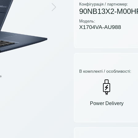
Конфігурація / партномер:
90NB13X2-M00H
Next
Модель:
X1704VA-AU988
В комплекті / особливості:
Power Delivery