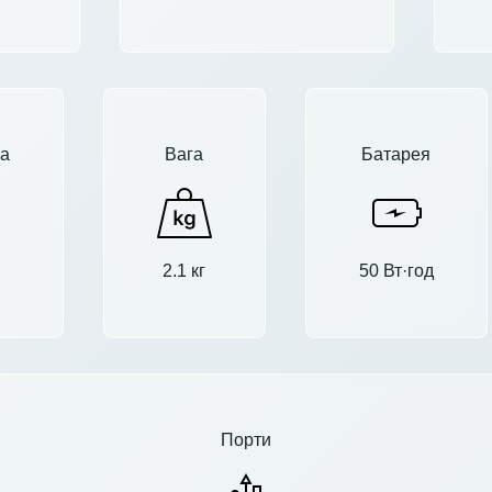
а
Вага
Батарея
2.1 кг
50 Вт·год
Порти