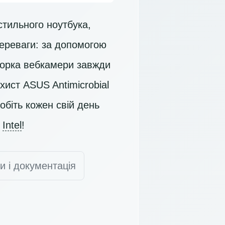
стильного ноутбука,
переваги: за допомогою
торка вебкамери завжди
хист ASUS Antimicrobial
обіть кожен свій день
ю
Intel
!
и і документація