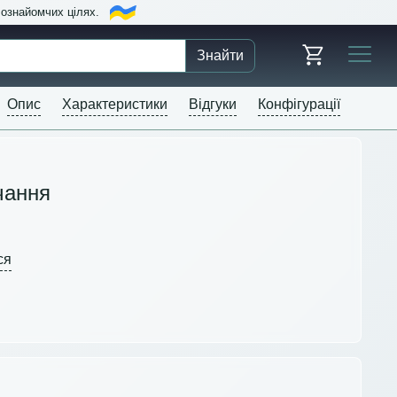
в ознайомчих цілях.
Знайти
Опис
Характеристики
Відгуки
Конфігурації
чання
ся