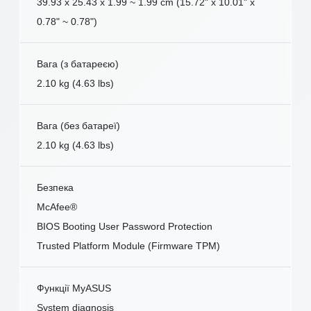
39.93 x 25.43 x 1.99 ~ 1.99 cm (15.72" x 10.01" x
0.78" ~ 0.78")
Вага (з батареєю)
2.10 kg (4.63 lbs)
Вага (без батареї)
2.10 kg (4.63 lbs)
Безпека
McAfee®
BIOS Booting User Password Protection
Trusted Platform Module (Firmware TPM)
Функції MyASUS
System diagnosis