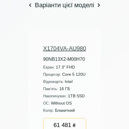
Варіанти цієї моделі
X1704VA-AU980
90NB13X2-M00H70
17.3" FHD
Екран:
Core 5 120U
Процесор:
Intel
Відеокарта:
16 ГБ
Пам’ять:
1TB SSD
Накопичувач:
Without OS
ОС:
Блакитний
Колір:
61 481
₴