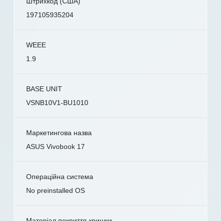
Штрихкод (США)
197105935204
WEEE
1.9
BASE UNIT
VSNB10V1-BU1010
Маркетингова назва
ASUS Vivobook 17
Операційна система
No preinstalled OS
Матеріал покриття кришки