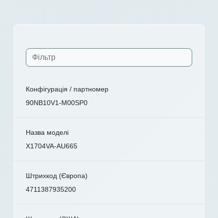
Конфігурація / партномер
90NB10V1-M00SP0
Назва моделі
X1704VA-AU665
Штрихкод (Європа)
4711387935200