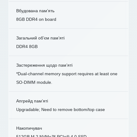
Вбудована пам’ять
8GB DDR4 on board
Загальний об’єм пам’яті
DDR4 8GB
Застереження щодо пам’яті
*Dual-channel memory support requires at least one
SO-DIMM module.
Апгрейд пам’яті
Upgradable; Need to remove bottom/top case
Накопичувач
512GB M.2 NVMe™ PCIe® 4.0 SSD