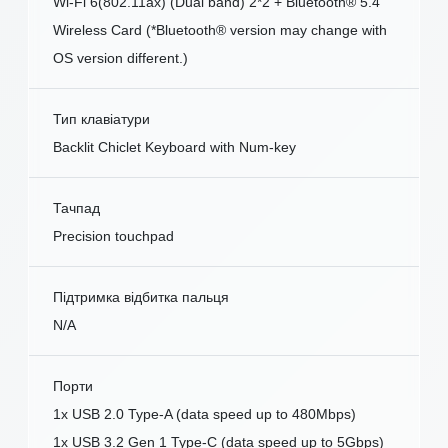
Wi-Fi 6(802.11ax) (Dual band) 2*2 + Bluetooth® 5.4
Wireless Card (*Bluetooth® version may change with
OS version different.)
Тип клавіатури
Backlit Chiclet Keyboard with Num-key
Тачпад
Precision touchpad
Підтримка відбитка пальця
N/A
Порти
1x USB 2.0 Type-A (data speed up to 480Mbps)
1x USB 3.2 Gen 1 Type-C (data speed up to 5Gbps)