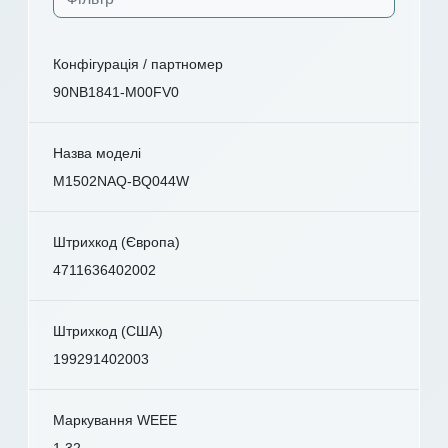
Конфігурація / партномер
90NB1841-M00FV0
Назва моделі
M1502NAQ-BQ044W
Штрихкод (Європа)
4711636402002
Штрихкод (США)
199291402003
Маркування WEEE
1.32