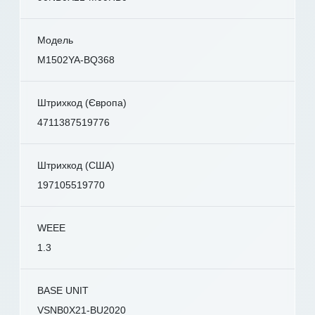
Модель
M1502YA-BQ368
Штрихкод (Європа)
4711387519776
Штрихкод (США)
197105519770
WEEE
1.3
BASE UNIT
VSNB0X21-BU2020