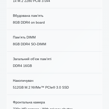
1x M.2 2280 PCIe 3.0x4
Вбудована пам’ять
8GB DDR4 on board
Пам’ять DIMM
8GB DDR4 SO-DIMM
Загальний об’єм пам’яті
DDR4 16GB
Накопичувач
512GB M.2 NVMe™ PCIe® 3.0 SSD
Фронтальна камера
720p HD camera ; With privacy shutter