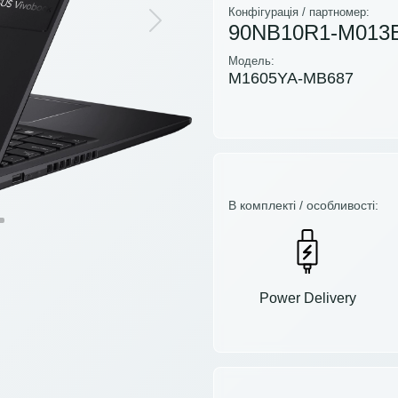
Конфігурація / партномер:
90NB10R1-M013
Next
Модель:
M1605YA-MB687
В комплекті / особливості:
Power Delivery