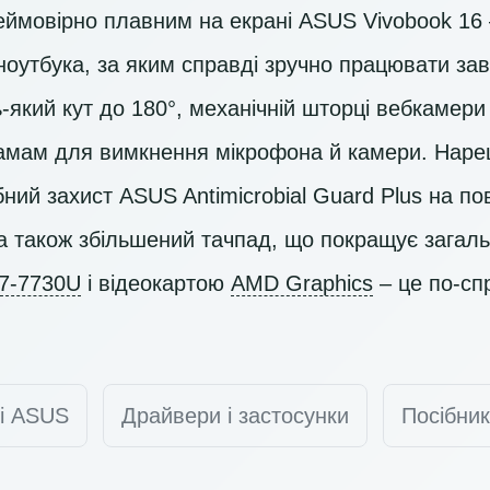
ймовірно плавним на екрані ASUS Vivobook 16 
ноутбука, за яким справді зручно працювати за
-який кут до 180°, механічній шторці вебкамер
мам для вимкнення мікрофона й камери. Нареш
ний захист ASUS Antimicrobial Guard Plus на по
а також збільшений тачпад, що покращує загаль
7-7730U
і відеокартою
AMD Graphics
– це по-сп
ті ASUS
Драйвери і застосунки
Посібник