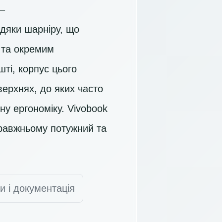
–
вдяки шарніру, що
и та окремим
ті, корпус цього
верхнях, до яких часто
ну ергономіку. Vivobook
равжньому потужний та
и і документація