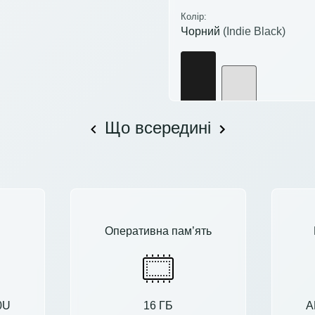
Колір:
Чорний
(Indie Black)
Що всередині
Оперативна пам’ять
0U
16 ГБ
A