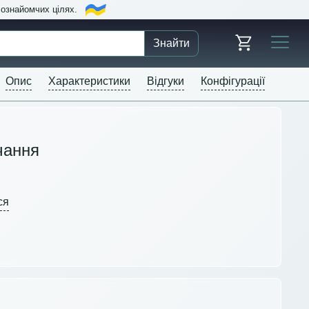
в ознайомчих цілях.
Знайти
Опис
Характеристики
Відгуки
Конфігурації
чання
ся