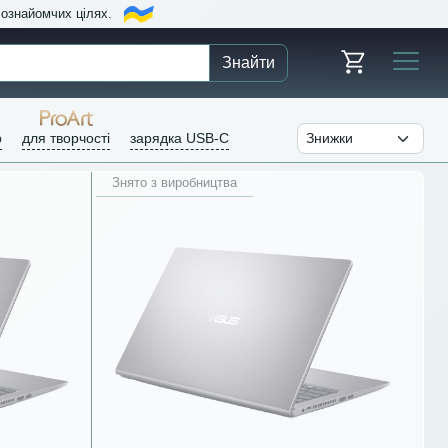
в ознайомчих цілях.
Знайти
р
для творчості
зарядка USB-C
Знято з виробництва