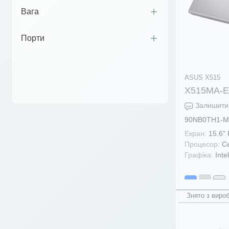
Вага
Порти
ASUS X515
X515MA-
Залишити 
90NB0TH1-M
Екран:
15.6"
Процесор:
Ce
Графіка:
Inte
Знято з виро