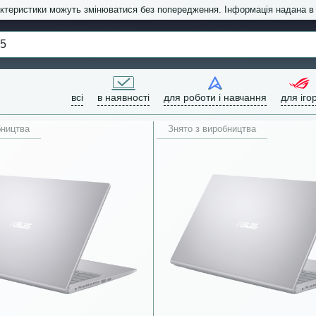
актеристики можуть змінюватися без попередження. Інформація надана 
всі
в наявності
для роботи і навчання
для іго
бництва
Знято з виробництва