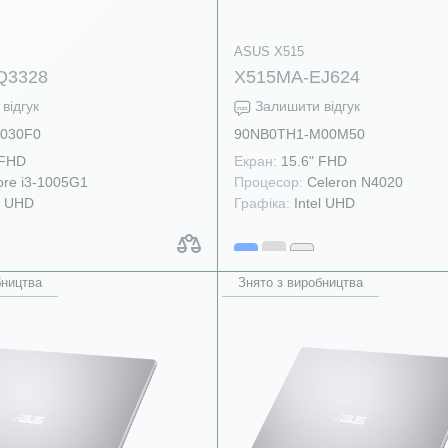
ASUS X515
Q3328
X515MA-EJ624
відгук
Залишити відгук
030F0
90NB0TH1-M00M50
 FHD
Екран:
15.6" FHD
re i3-1005G1
Процесор:
Celeron N4020
l UHD
Графіка:
Intel UHD
бництва
Знято з виробництва