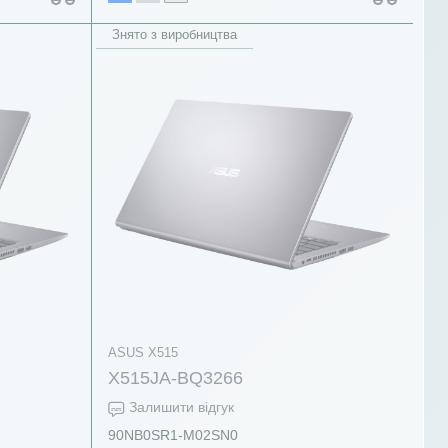
Знято з виробництва
ASUS X515
X515JA-BQ3266
Залишити відгук
90NB0SR1-M02SN0