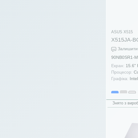
ASUS X515
X515JA-B
Залишити 
90NB0SR1-M
Екран:
15.6"
Процесор:
Co
Графіка:
Inte
Знято з виро