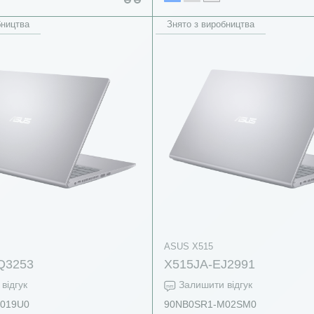
бництва
Знято з виробництва
ASUS X515
Q3253
X515JA-EJ2991
відгук
Залишити відгук
019U0
90NB0SR1-M02SM0