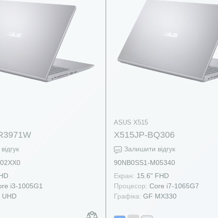
ASUS X515
R3971W
X515JP-BQ306
відгук
Залишити відгук
02XX0
90NB0SS1-M05340
 HD
Екран:
15.6" FHD
re i3-1005G1
Процесор:
Core i7-1065G7
l UHD
Графіка:
GF MX330