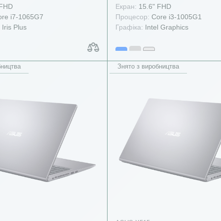
 FHD
Екран:
15.6" FHD
re i7-1065G7
Процесор:
Core i3-1005G1
 Iris Plus
Графіка:
Intel Graphics
бництва
Знято з виробництва