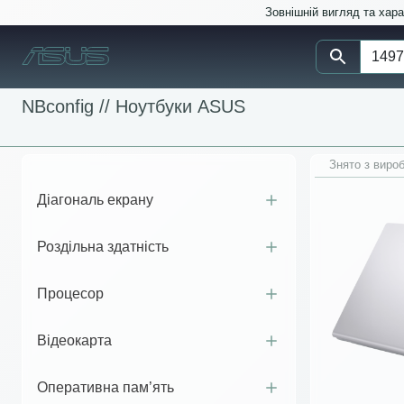
Зовнішній вигляд та хар
NBconfig //
Ноутбуки ASUS
Знято з виро
Діагональ екрану
Роздільна здатність
Процесор
Відеокарта
Оперативна пам’ять