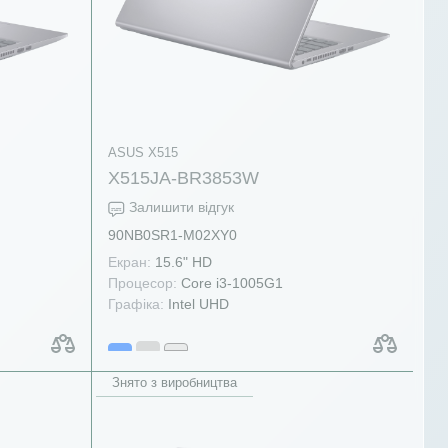
ASUS X515
X515JA-BR3853W
Залишити відгук
90NB0SR1-M02XY0
Екран:
15.6" HD
Процесор:
Core i3-1005G1
Графіка:
Intel UHD
Знято з виробництва