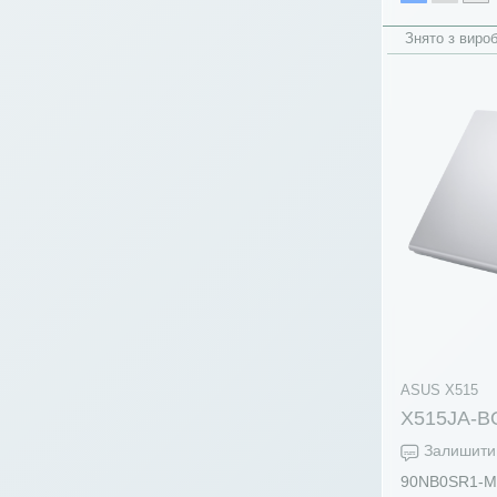
Знято з виро
ASUS X515
X515JA-B
Залишити 
90NB0SR1-M