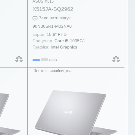
ASUS X515
X515JA-BQ2962
Залишити відгук
90NB0SR1-M02NA0
Екран:
15.6" FHD
Процесор:
Core i5-1035G1
Графіка:
Intel Graphics
Знято з виробництва