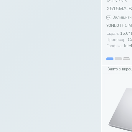
ASUS X515
X515MA-
Залишити 
90NB0TH1-M
Екран:
15.6"
Процесор:
Ce
Графіка:
Inte
Знято з виро