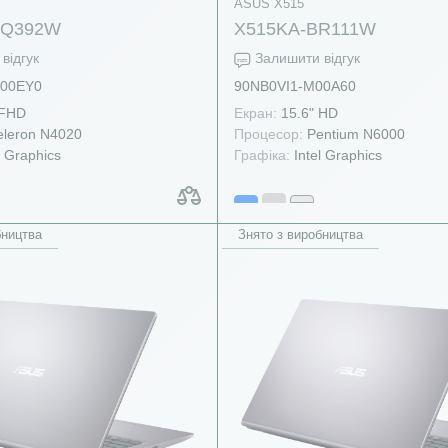
ASUS X515
BQ392W
X515KA-BR111W
відгук
Залишити відгук
00EY0
90NB0VI1-M00A60
 FHD
Екран:
15.6" HD
leron N4020
Процесор:
Pentium N6000
l Graphics
Графіка:
Intel Graphics
бництва
Знято з виробництва