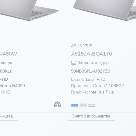
ASUS X515
EJ450W
X515JA-BQ4176
відгук
Залишити відгук
00KL0
90NB0SR1-M02YZ0
 FHD
Екран:
15.6" FHD
leron N4020
Процесор:
Core i7-1065G7
l UHD
Графіка:
Intel Iris Plus
бництва
Знято з виробництва