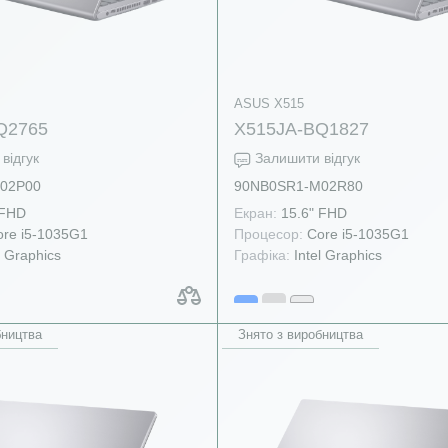
ASUS X515
Q2765
X515JA-BQ1827
відгук
Залишити відгук
02P00
90NB0SR1-M02R80
 FHD
Екран:
15.6" FHD
re i5-1035G1
Процесор:
Core i5-1035G1
l Graphics
Графіка:
Intel Graphics
бництва
Знято з виробництва