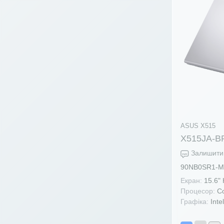
ASUS X515
X515JA-B
Залишити 
90NB0SR1-M
Екран:
15.6"
Процесор:
Co
Графіка:
Inte