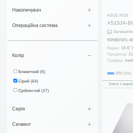
Накопичувач
ASUS X515
X515JA-B
Операційна система
Залишити 
90NB0SR1-M
Екран:
15.6"
Процесор:
Co
Колір
Графіка:
Inte
Блакитний
(6)
Сірий
(64)
Знято з виро
Сріблястий
(37)
Серія
Сегмент