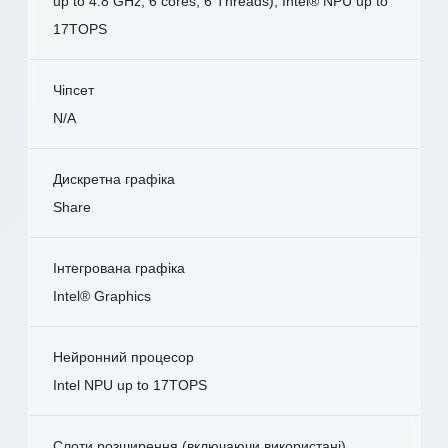
up to 4.8 GHz, 6 cores, 6 Threads); Intel® NPU up to
17TOPS
Чіпсет
N/A
Дискретна графіка
Share
Інтегрована графіка
Intel® Graphics
Нейронний процесор
Intel NPU up to 17TOPS
Слоти розширення (включаючи використані)