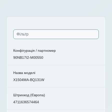
Конфігурація / партномер
90NB17I2-M00550
Назва моделі
X1504MA-BQ131W
Штрихкод (Європа)
4711636574464