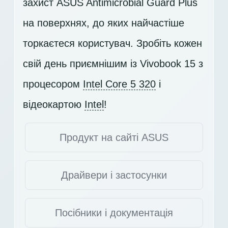
захист ASUS Antimicrobial Guard Plus
на поверхнях, до яких найчастіше
торкаєтеся користувач. Зробіть кожен
свій день приємнішим із Vivobook 15 з
процесором
Intel Core 5 320
і
відеокартою
Intel
!
Продукт на сайті ASUS
Драйвери і застосунки
Посібники і документація