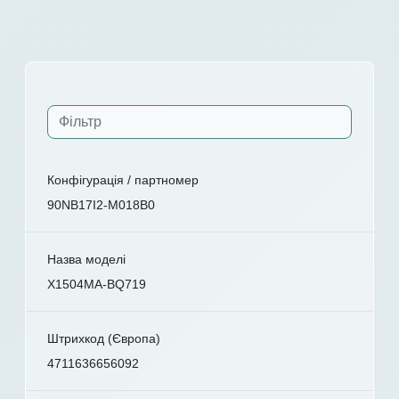
Конфігурація / партномер
90NB17I2-M018B0
Назва моделі
X1504MA-BQ719
Штрихкод (Європа)
4711636656092