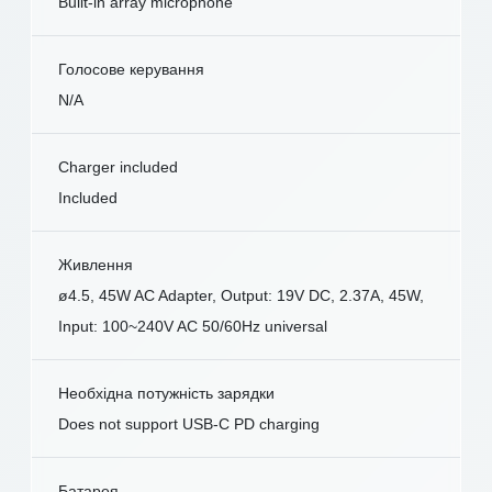
Built-in array microphone
Голосове керування
N/A
Charger included
Included
Живлення
ø4.5, 45W AC Adapter, Output: 19V DC, 2.37A, 45W,
Input: 100~240V AC 50/60Hz universal
Необхідна потужність зарядки
Does not support USB-C PD charging
Батарея