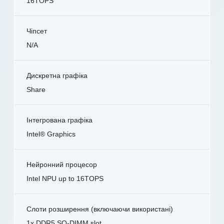
16TOPS
Чіпсет
N/A
Дискретна графіка
Share
Інтегрована графіка
Intel® Graphics
Нейронний процесор
Intel NPU up to 16TOPS
Слоти розширення (включаючи використані)
1x DDR5 SO-DIMM slot