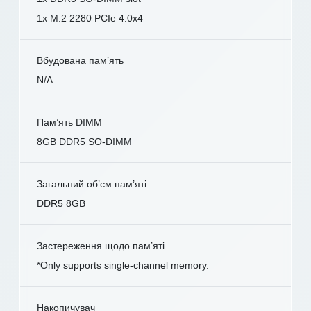
1x M.2 2280 PCIe 4.0x4
Вбудована пам’ять
N/A
Пам’ять DIMM
8GB DDR5 SO-DIMM
Загальний об’єм пам’яті
DDR5 8GB
Застереження щодо пам’яті
*Only supports single-channel memory.
Накопичувач