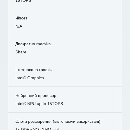
15TOPS
Чіпсет
N/A
Дискретна графіка
Share
Інтегрована графіка
Intel® Graphics
Нейронний процесор
Intel® NPU up to 15TOPS
Слоти розширення (включаючи використані)
1x DDR5 SO-DIMM slot