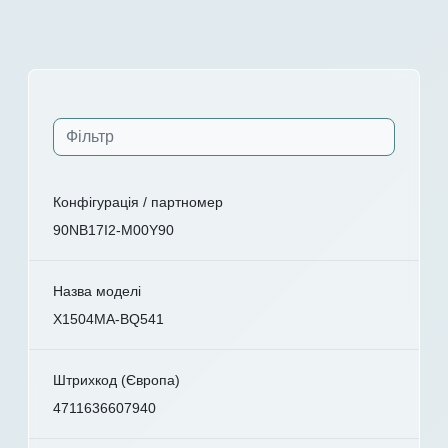
Конфігурація / партномер
90NB17I2-M00Y90
Назва моделі
X1504MA-BQ541
Штрихкод (Європа)
4711636607940