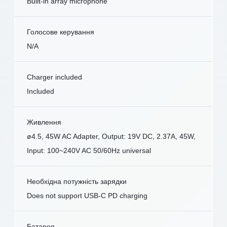
Built-in array microphone
Голосове керування
N/A
Charger included
Included
Живлення
ø4.5, 45W AC Adapter, Output: 19V DC, 2.37A, 45W,
Input: 100~240V AC 50/60Hz universal
Необхідна потужність зарядки
Does not support USB-C PD charging
Батарея