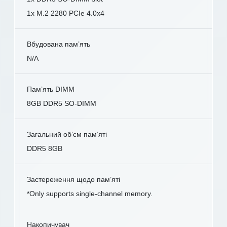
1x M.2 2280 PCIe 4.0x4
Вбудована пам’ять
N/A
Пам’ять DIMM
8GB DDR5 SO-DIMM
Загальний об’єм пам’яті
DDR5 8GB
Застереження щодо пам’яті
*Only supports single-channel memory.
Накопичувач