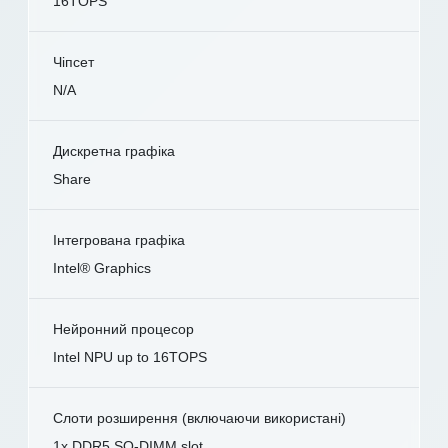
16TOPS
Чіпсет
N/A
Дискретна графіка
Share
Інтегрована графіка
Intel® Graphics
Нейронний процесор
Intel NPU up to 16TOPS
Слоти розширення (включаючи використані)
1x DDR5 SO-DIMM slot