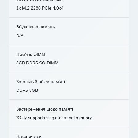
1x M.2 2280 PCIe 4.0x4
Вбудована пам’ять
N/A
Пам’ять DIMM
8GB DDR5 SO-DIMM
Загальний об’єм пам’яті
DDR5 8GB
Застереження щодо пам’яті
*Only supports single-channel memory.
Накопичувач