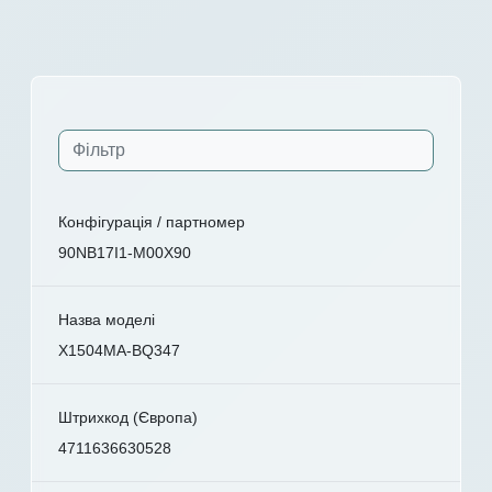
Конфігурація / партномер
90NB17I1-M00X90
Назва моделі
X1504MA-BQ347
Штрихкод (Європа)
4711636630528