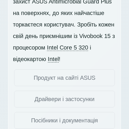
захист ASUS Antimicrobial Guard Plus
на поверхнях, до яких найчастіше
торкаєтеся користувач. Зробіть кожен
свій день приємнішим із Vivobook 15 з
процесором
Intel Core 5 320
і
відеокартою
Intel
!
Продукт на сайті ASUS
Драйвери і застосунки
Посібники і документація