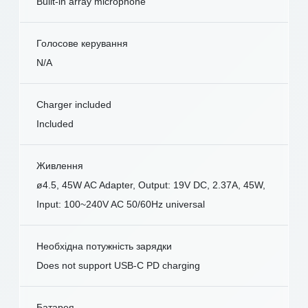
Built-in array microphone
Голосове керування
N/A
Charger included
Included
Живлення
ø4.5, 45W AC Adapter, Output: 19V DC, 2.37A, 45W,
Input: 100~240V AC 50/60Hz universal
Необхідна потужність зарядки
Does not support USB-C PD charging
Батарея