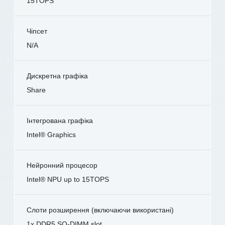
15TOPS
Чіпсет
N/A
Дискретна графіка
Share
Інтегрована графіка
Intel® Graphics
Нейронний процесор
Intel® NPU up to 15TOPS
Слоти розширення (включаючи використані)
1x DDR5 SO-DIMM slot