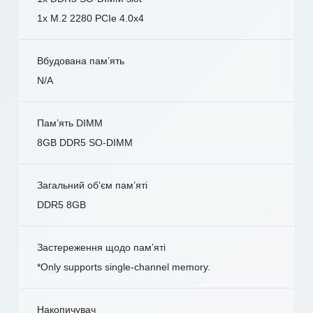
1x M.2 2280 PCIe 4.0x4
Вбудована пам’ять
N/A
Пам’ять DIMM
8GB DDR5 SO-DIMM
Загальний об’єм пам’яті
DDR5 8GB
Застереження щодо пам’яті
*Only supports single-channel memory.
Накопичувач