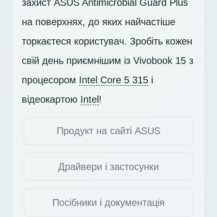
захист ASUS Antimicrobial Guard Plus
на поверхнях, до яких найчастіше
торкаєтеся користувач. Зробіть кожен
свій день приємнішим із Vivobook 15 з
процесором
Intel Core 5 315
і
відеокартою
Intel
!
Продукт на сайті ASUS
Драйвери і застосунки
Посібники і документація