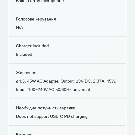
Built-in array microphone
Голосове керування
N/A
Charger included
Included
Живлення
ø4.5, 45W AC Adapter, Output: 19V DC, 2.37A, 45W,
Input: 100~240V AC 50/60Hz universal
Необхідна потужність зарядки
Does not support USB-C PD charging
Батарея