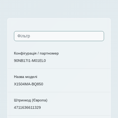
Конфігурація / партномер
90NB17I1-M01EL0
Назва моделі
X1504MA-BQ850
Штрихкод (Європа)
4711636611329