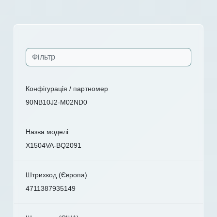
Конфігурація / партномер
90NB10J2-M02ND0
Назва моделі
X1504VA-BQ2091
Штрихкод (Європа)
4711387935149