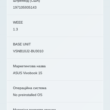
Штрихкод (США)
197105935143
WEEE
1.3
BASE UNIT
VSNB10J2-BU3010
Маркетингова назва
ASUS Vivobook 15
Операційна система
No preinstalled OS
Матеріал покриття кришки