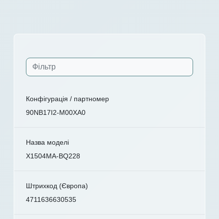
Конфігурація / партномер
90NB17I2-M00XA0
Назва моделі
X1504MA-BQ228
Штрихкод (Європа)
4711636630535