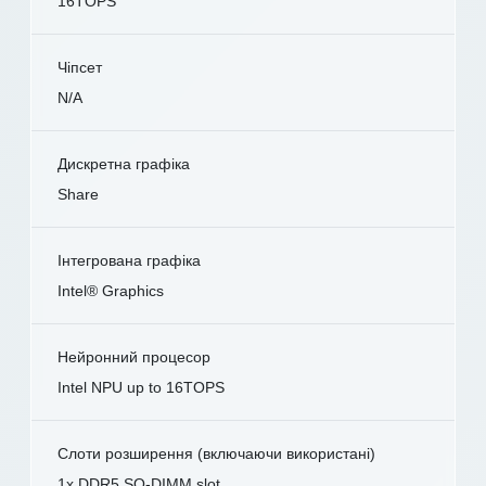
16TOPS
Чіпсет
N/A
Дискретна графіка
Share
Інтегрована графіка
Intel® Graphics
Нейронний процесор
Intel NPU up to 16TOPS
Слоти розширення (включаючи використані)
1x DDR5 SO-DIMM slot