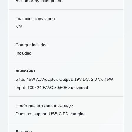
Built-in array microphone
Голосове керування
N/A
Charger included
Included
Живлення
ø4.5, 45W AC Adapter, Output: 19V DC, 2.37A, 45W,
Input: 100~240V AC 50/60Hz universal
Необхідна потужність зарядки
Does not support USB-C PD charging
Батарея