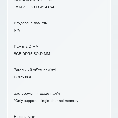
1x M.2 2280 PCIe 4.0x4
Вбудована пам’ять
N/A
Пам’ять DIMM
8GB DDR5 SO-DIMM
Загальний об’єм пам’яті
DDR5 8GB
Застереження щодо пам’яті
*Only supports single-channel memory.
Накопичувач