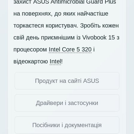
захист ASUS Antimicrobial Guard Plus
на поверхнях, до яких найчастіше
торкаєтеся користувач. Зробіть кожен
свій день приємнішим із Vivobook 15 з
процесором
Intel Core 5 320
і
відеокартою
Intel
!
Продукт на сайті ASUS
Драйвери і застосунки
Посібники і документація