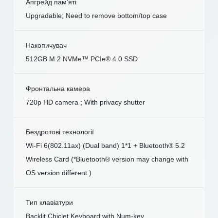
Апгрейд пам’яті
Upgradable; Need to remove bottom/top case
Накопичувач
512GB M.2 NVMe™ PCIe® 4.0 SSD
Фронтальна камера
720p HD camera ; With privacy shutter
Бездротові технології
Wi-Fi 6(802.11ax) (Dual band) 1*1 + Bluetooth® 5.2
Wireless Card (*Bluetooth® version may change with
OS version different.)
Тип клавіатури
Backlit Chiclet Keyboard with Num-key