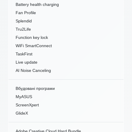
Battery health charging
Fan Profile
Splendid
Tru2Life
Function key lock
WiFi SmartConnect
TaskFirst
Live update
AI Noise Canceling
Вбудовані програми
MyASUS
ScreenXpert
GlideX
Adobe Creative Cloud Hard Bundle