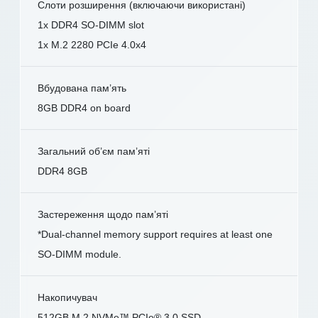
Слоти розширення (включаючи використані)
1x DDR4 SO-DIMM slot
1x M.2 2280 PCIe 4.0x4
Вбудована пам’ять
8GB DDR4 on board
Загальний об’єм пам’яті
DDR4 8GB
Застереження щодо пам’яті
*Dual-channel memory support requires at least one
SO-DIMM module.
Накопичувач
512GB M.2 NVMe™ PCIe® 3.0 SSD