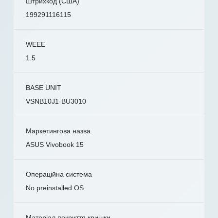
Штрихкод (США)
199291116115
WEEE
1.5
BASE UNIT
VSNB10J1-BU3010
Маркетингова назва
ASUS Vivobook 15
Операційна система
No preinstalled OS
Матеріал покриття кришки