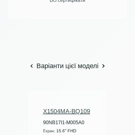
Всі сертифікати
Варіанти цієї моделі
X1504MA-BQ109
90NB17I1-M005A0
15.6" FHD
Екран: