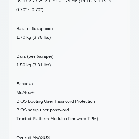
35.97 x 23.25 x 1.79 ~ 1.79 cm (14.16" x 9.15" x
0.70" ~ 0.70")
Вага (з батареєю)
1.70 kg (3.75 lbs)
Вага (без батареї)
1.50 kg (3.31 lbs)
Безпека
McAfee®
BIOS Booting User Password Protection
BIOS setup user password
Trusted Platform Module (Firmware TPM)
Функції MyASUS