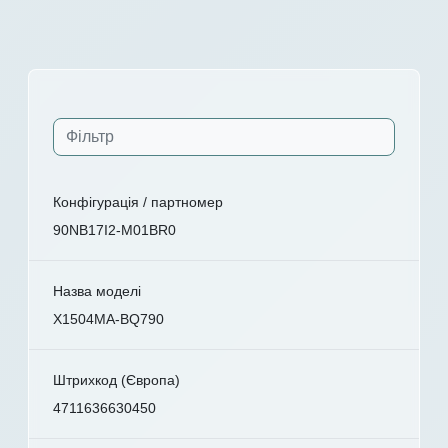
Конфігурація / партномер
90NB17I2-M01BR0
Назва моделі
X1504MA-BQ790
Штрихкод (Європа)
4711636630450