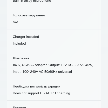
Built-in array microphone
Голосове керування
N/A
Charger included
Included
Живлення
ø4.5, 45W AC Adapter, Output: 19V DC, 2.37A, 45W,
Input: 100~240V AC 50/60Hz universal
Необхідна потужність зарядки
Does not support USB-C PD charging
Батарея