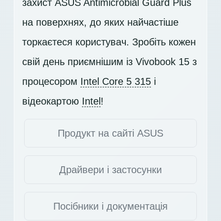
захист ASUS Antimicrobial Guard Plus
на поверхнях, до яких найчастіше
торкаєтеся користувач. Зробіть кожен
свій день приємнішим із Vivobook 15 з
процесором
Intel Core 5 315
і
відеокартою
Intel
!
Продукт на сайті ASUS
Драйвери і застосунки
Посібники і документація