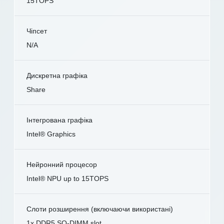
15TOPS
Чіпсет
N/A
Дискретна графіка
Share
Інтегрована графіка
Intel® Graphics
Нейронний процесор
Intel® NPU up to 15TOPS
Слоти розширення (включаючи використані)
1x DDR5 SO-DIMM slot