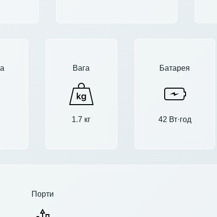
а
Вага
Батарея
1.7 кг
42 Вт·год
Порти