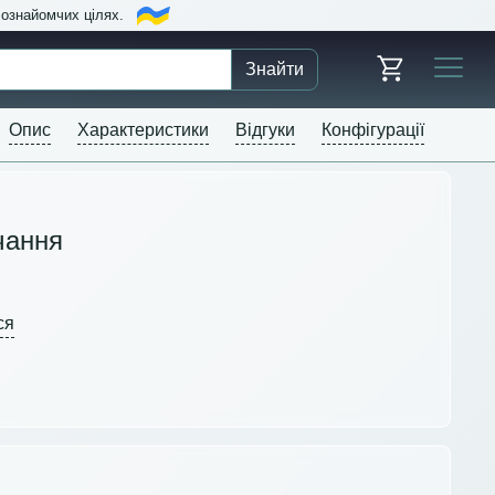
в ознайомчих цілях.
Знайти
Опис
Характеристики
Відгуки
Конфігурації
чання
ся