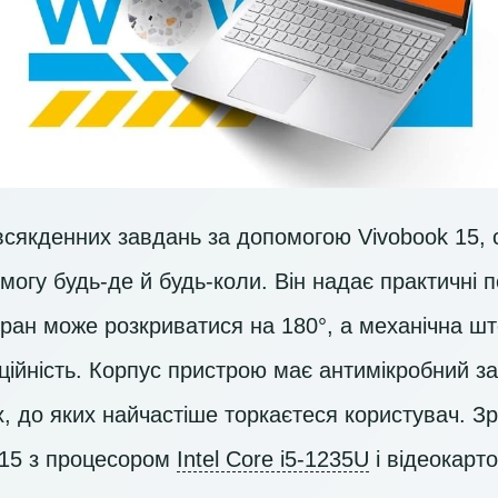
всякденних завдань за допомогою Vivobook 15, 
могу будь-де й будь-коли. Він надає практичні 
кран може розкриватися на 180°, а механічна ш
ійність. Корпус пристрою має антимікробний за
, до яких найчастіше торкаєтеся користувач. Зр
 15 з процесором
Intel Core i5-1235U
і відеокарт