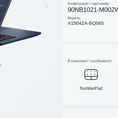
Конфігурація / партномер:
90NB1021-M002
Next
Модель:
X1504ZA-BQ065
В комплекті / особливості:
NumberPad