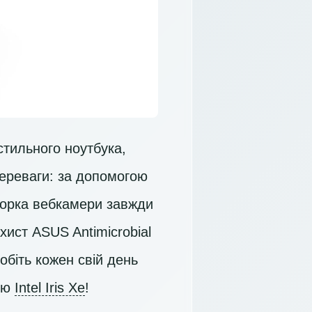
стильного ноутбука,
переваги: за допомогою
торка вебкамери завжди
хист ASUS Antimicrobial
обіть кожен свій день
ою
Intel Iris Xe
!