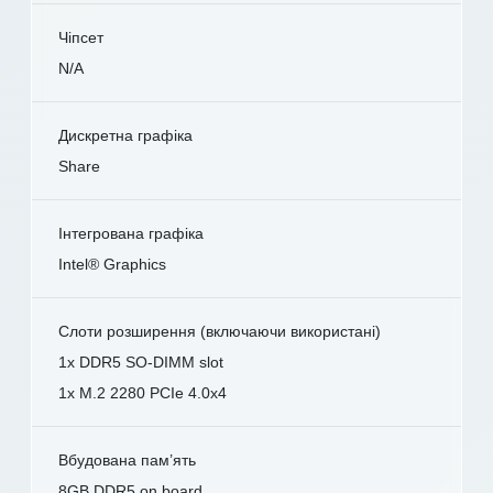
Чіпсет
N/A
Дискретна графіка
Share
Інтегрована графіка
Intel® Graphics
Слоти розширення (включаючи використані)
1x DDR5 SO-DIMM slot
1x M.2 2280 PCIe 4.0x4
Вбудована пам’ять
8GB DDR5 on board